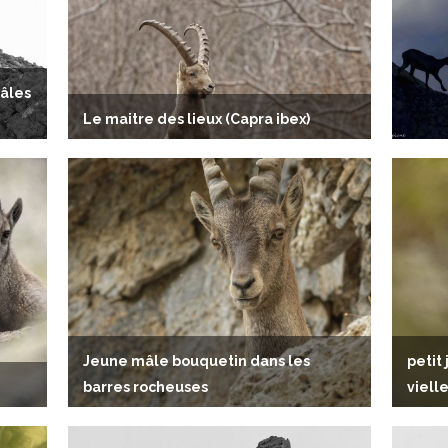
mâles
Le maitre des lieux (Capra ibex)
Jeune mâle bouquetin dans les
petit
barres rocheuses
viell