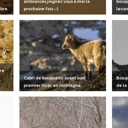
ambiances joignez vous à moi la
bouqu
bre.
prochaine fois ;-)
levan
re
Cabri de bouquetin avant sont
Bouqu
premier hiver en montagne
de la