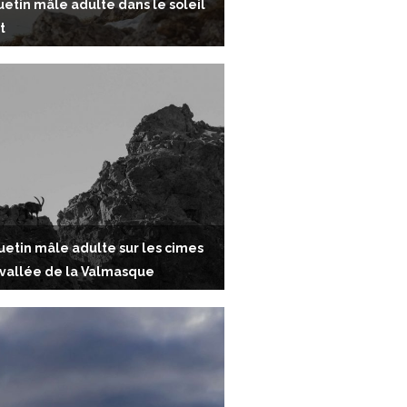
etin mâle adulte dans le soleil
t
etin mâle adulte sur les cimes
 vallée de la Valmasque