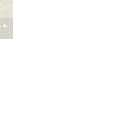
s du
une é
les bouquetins sous la grêle
roch
un ca
2 cabris s'étonnent de me voir !
haute