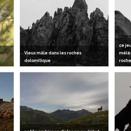
ce je
Vieux mâle dans les roches
mélèz
dolomitique
roche