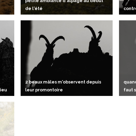
petite ambiance d'alpage au début
de l'été
contr
2 beaux mâles m'observent depuis
quand
lieu
leur promontoire
faut 