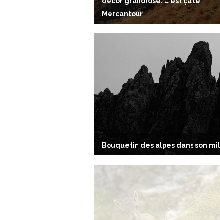
décor grandiose. C'est ça le
Mercantour
Bouquetin des alpes dans son mi